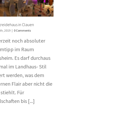
reidehaus in Clauen
th, 2019
|
0 Comments
erzeit noch absoluter
imtipp im Raum
sheim. Es darf durchaus
mal im Landhaus- Stil
ert werden, was dem
nen Flair aber nicht die
stiehlt. Für
schaften bis [...]