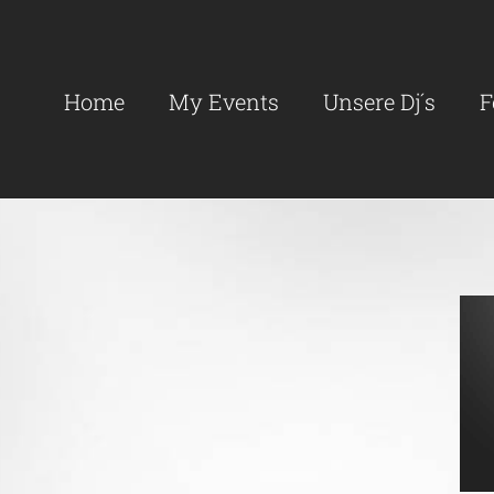
Search
for:
Home
My Events
Unsere Dj´s
F