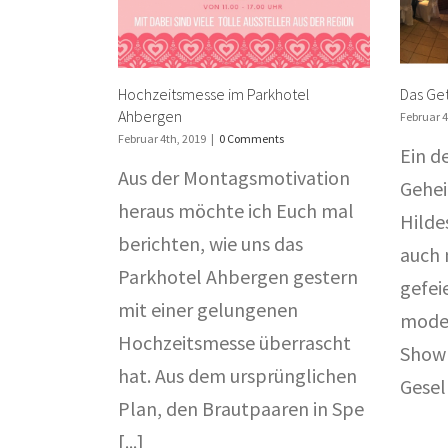
Hochzeitsmesse im Parkhotel
Das Get
Ahbergen
Februar 4
Februar 4th, 2019
|
0 Comments
Ein d
Aus der Montagsmotivation
Gehe
heraus möchte ich Euch mal
Hilde
berichten, wie uns das
auch 
Parkhotel Ahbergen gestern
gefei
mit einer gelungenen
moder
Hochzeitsmesse überrascht
Show 
hat. Aus dem ursprünglichen
Gesell
Plan, den Brautpaaren in Spe
[...]