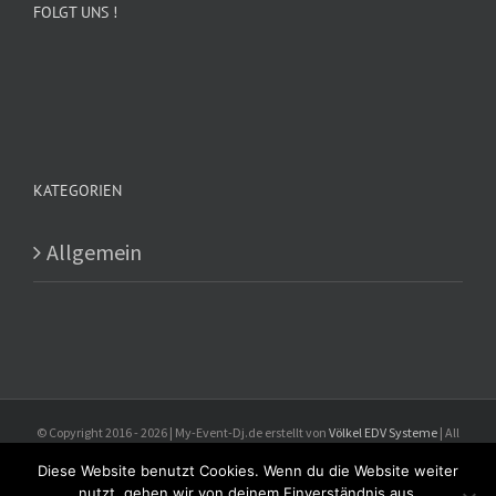
FOLGT UNS !
KATEGORIEN
Allgemein
© Copyright 2016 -
2026 | My-Event-Dj.de erstellt von
Völkel EDV Systeme
| All
Rights Reserved
Diese Website benutzt Cookies. Wenn du die Website weiter
nutzt, gehen wir von deinem Einverständnis aus.